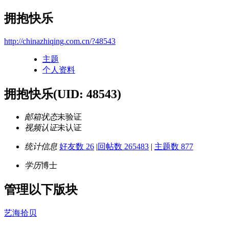
拥抱快乐
http://chinazhiqing.com.cn/?48543
主题
个人资料
拥抱快乐
(UID: 48543)
邮箱状态
未验证
视频认证
未认证
统计信息
好友数 26
|
回帖数 265483
|
主题数 877
学历
博士
管理以下版块
艺海拾贝