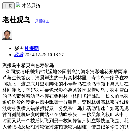
才艺展拓
回复
老杜观鸟
只看楼主
楼主
杜援朝
收藏
2024-12-26 10:18:27
观摄鸟中精灵白色寿帶鸟
久雨放晴环荆州古城湿地公园荆襄河河水清澈莲花开放两岸
芦苇生长繁茂，清晨岸边的一片栾树林里，寿带鸟一家子在林
间练飞。这是六月里刚孵化的小寿帶鸟在亲鸟带领下离巢后在
林间穿飞，鸟妈羽毛栗色形影不离紧紧护卫着幼鸟，羽毛雪白
的鸟爸带领着幼鸟不停在栾树林中枝间飞行跳跃，长长的尾羽
象银链般的绶带在风中飘舞十分醒目。栾树林树高林密光线暗
淡树枝纵横交错拍摄背景十分复杂，鸟儿活动迅速自如毫无规
律可循随机应变时而站立在荫暗枝头二三秒又藏入枝叶丛中，
时而又从一个枝后闪飞到另一枝间停留片刻立即快速飞走。我
人老眼花反应相对较慢对焦拍摄较为困难，错过很多珍贵的抓