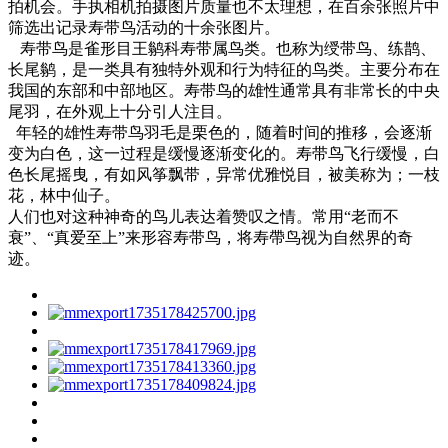
拍机会。手执相机拍摄图片质量也不太理想，在百余张照片中
筛选出记录寿带鸟活动的十余张图片。
寿带鸟是雀形目王鹟科寿带属鸟类。也称为绶带鸟、练鹊、
长尾鹟，是一类具有独特外观和行为特征的鸟类。主要分布在
我国的东部和中部地区。寿带鸟的雄性通常具有非常长的中央
尾羽，在外观上十分引人注目。
年轻的雄性寿带鸟羽毛是栗色的，随着时间的推移，会逐渐
变为白色，这一过程是缓慢逐渐变化的。寿带鸟飞行缓慢，白
色长尾摇曳，有如风筝飘带，异常优雅悦目，被美称为；一枝
花，林中仙子。
人们也对这种神奇的鸟儿表达着赞叹之情。常用“老而不
衰”、“真爱至上”来形容寿带鸟，将寿帶鸟视为自然界的奇
迹。