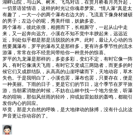
湖畔山院，与山风、树木、飞鸟对话，在赏月桥看月亮升起，
一切景语皆情语，这样的时光让你魂牵梦萦。“情人瀑”真是太
有趣了，一大一小的两个瀑布右边大的，飞流直下像身材健硕
的男子；左边小的呢，秀美纤细，妖娆多姿。
两个瀑布，彼此依偎，相拥而下，长相厮守，一起从山中走
来，又一起奔向远方。小溪在不知不觉中丰腴起来，远远近
近，到处似乎都是那是活脱脱的水声。此时，最让人心动的当
然要属瀑布，罗平的瀑布又是那样多，更有许多季节性的流水
游瀑，常常在你不经意间带给你一种意外的惊喜。
罗平的九龙瀑是那样的，多姿多彩，变幻不定，有时它像一阵
风，有时它像满天飞雨，有时它又变成三两隐者，而更多的时
候它们又成群结队，从高高的山崖呼啸而下，天地动容，草木
失色。于是我明白了，小溪也罢，瀑布也罢，只要存在，便是
一种美丽。下雨的日子，更是它们的节日，这个季节在罗平旅
游，当朝雾消散的时候，不妨在山林中找一个地方坐坐，听瀑
布的喧响，那似风丝雨的轻吟，抑或如雷如鼓的轰鸣，都能引
发你内心的回应。
毕竟，那是大自然的呼唤，是大地律动的脉搏，没有什么比这
声音更让你动容的了。