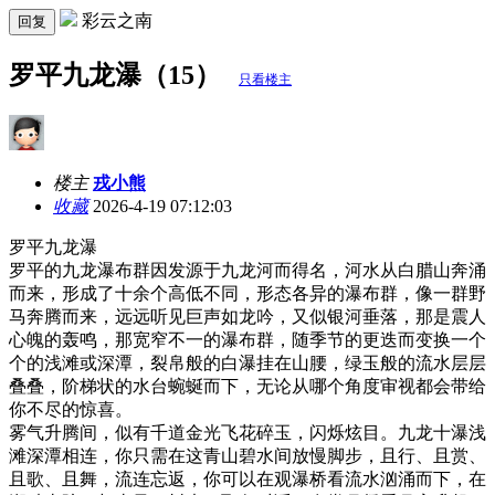
彩云之南
回复
罗平九龙瀑（15）
只看楼主
楼主
戎小熊
收藏
2026-4-19 07:12:03
罗平九龙瀑
罗平的九龙瀑布群因发源于九龙河而得名，河水从白腊山奔涌
而来，形成了十余个高低不同，形态各异的瀑布群，像一群野
马奔腾而来，远远听见巨声如龙吟，又似银河垂落，那是震人
心魄的轰鸣，那宽窄不一的瀑布群，随季节的更迭而变换一个
个的浅滩或深潭，裂帛般的白瀑挂在山腰，绿玉般的流水层层
叠叠，阶梯状的水台蜿蜒而下，无论从哪个角度审视都会带给
你不尽的惊喜。
雾气升腾间，似有千道金光飞花碎玉，闪烁炫目。九龙十瀑浅
滩深潭相连，你只需在这青山碧水间放慢脚步，且行、且赏、
且歌、且舞，流连忘返，你可以在观瀑桥看流水汹涌而下，在