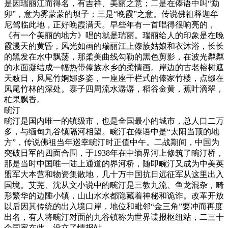
是因瑞丽江而得名，有吉祥、美丽之意；
二是在傣语中叫
“勐
卯”
，意为雾蒙蒙的坝子；
三是
“晚霞”之意
。传说佛祖释迦牟
尼驾临此地，正好晚霞满天。早些年有一首唱得很响亮的，
《有一个美丽的地方》唱的就是瑞丽。瑞丽给人的印象是在晚
霞漫天的黄昏，风光如画的瑞丽江上傣族姑娘和衣沐浴，长长
的黑发在水中飘荡，那柔美曲线勾勒的黑色剪影，在波光粼粼
的水面凝结成一幅热带傣族水乡的柔情画。岸边的古老榕树遮
天蔽日，凤尾竹婀娜多姿，一座座干栏式的傣家竹楼，点缀在
凤尾竹林的深处。寨子四周流水潺潺，稻谷金黄，蕉叶滴翠，
杧果飘香。
畹汀
畹汀是国内唯一的镇级市，也是全国最小的城市，总人口二万
多，与缅甸九谷镇隔河相望。
畹汀在傣语中是
“太阳当顶的地
方”
，传说佛祖当年巡幸畹汀时正值中午。二战期间，中国为
突破日军的四面合围，
于
1938年在中缅界河上修筑了畹汀桥，
那是当时中国唯一陆上通道的界河桥
，随即畹汀又成为中美英
盟军大本营和物资集散地，几十万中国抗日远征军从这里出入
国境。艾芜、沈从文小说中的畹汀是三教九流、鱼龙混杂，畸
形繁华的边陲小镇，山山水水都隐藏着神秘和诡诈。改革开放
以后因其传统的出入境口岸，
地位和毗邻
“金三角”要冲而再度
出名
，有人将畹汀对面的九谷镇称为世界谍报枢纽站，二三十
个国家在此。设立了情报站