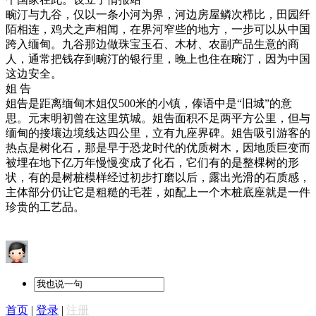
畹汀与九谷，仅以一条小河为界，河边房屋鳞次栉比，田园纤
陌相连，鸡犬之声相闻，在界河窄些的地方，一步可以从中国
跨入缅甸。九谷那边做珠宝玉石、木材、农副产品生意的商
人，通常把钱存到畹汀的银行里，晚上也住在畹汀，因为中国
这边安全。
姐
告
姐告是距离缅甸木姐仅
500米的小镇
，
傣语中是
“旧城”的意
思
。元末明初曾在这里筑城。姐告面积不足两平方公里，但与
缅甸的接壤边境线达四公里，立有九座界碑。姐告吸引游客的
热点是树化石，那是早于恐龙时代的优质树木，因地质巨变而
被埋在地下亿万年慢慢变成了化石，它们有的是整棵树的形
状，有的是树桩模样经过初步打磨以后，露出光滑的石质感，
主体部分仍让它是粗糙的毛茬，如配上一个木桩底座就是一件
珍贵的工艺品。
首页
|
登录
|
注册