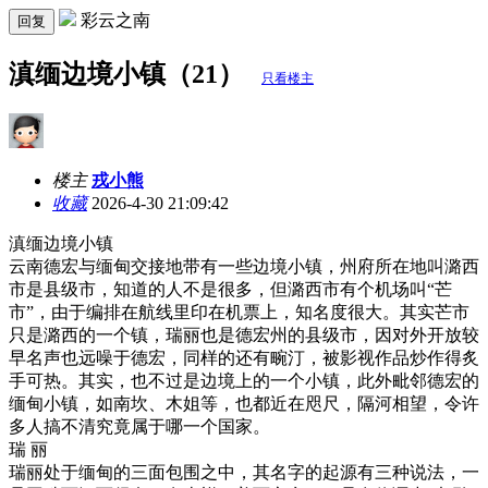
彩云之南
回复
滇缅边境小镇（21）
只看楼主
楼主
戎小熊
收藏
2026-4-30 21:09:42
滇缅边境小镇
云南德宏与缅甸交接地带有一些边境小镇，
州府所在地叫潞西
市是县级市，知道的人不是很多，但潞西市有个机场叫
“芒
市”
，由于编排在航线里印在机票上，知名度很大。其实芒市
只是潞西的一个镇，瑞丽也是德宏州的县级市，因对外开放较
早名声也远噪于德宏，同样的还有畹汀，被影视作品炒作得炙
手可热。其实，也不过是边境上的一个小镇，此外毗邻德宏的
缅甸小镇，如南坎、木姐等，也都近在咫尺，隔河相望，令许
多人搞不清究竟属于哪一个国家。
瑞
丽
瑞丽处于缅甸的三面包围之中，其名字的起源有三种说法，一