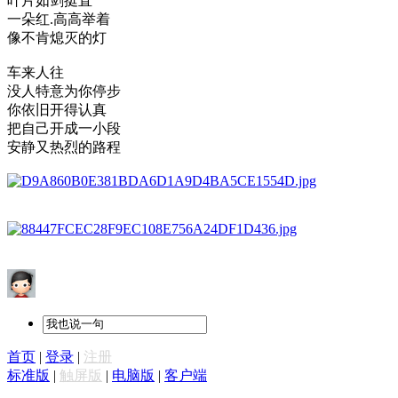
叶片如剑挺直
一朵红.高高举着
像不肯熄灭的灯
车来人往
没人特意为你停步
你依旧开得认真
把自己开成一小段
安静又热烈的路程
首页
|
登录
|
注册
标准版
|
触屏版
|
电脑版
|
客户端