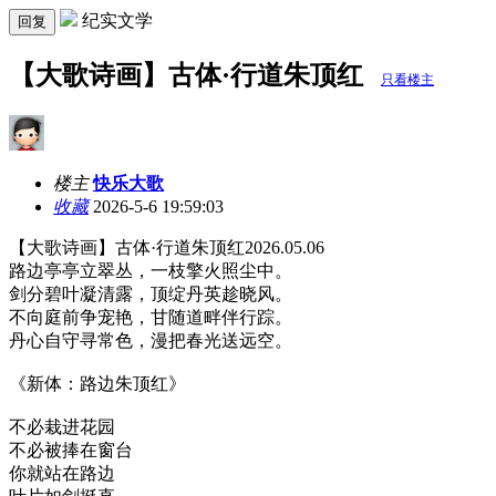
纪实文学
回复
【大歌诗画】古体·行道朱顶红
只看楼主
楼主
快乐大歌
收藏
2026-5-6 19:59:03
【大歌诗画】古体·行道朱顶红2026.05.06
路边亭亭立翠丛，一枝擎火照尘中。
剑分碧叶凝清露，顶绽丹英趁晓风。
不向庭前争宠艳，甘随道畔伴行踪。
丹心自守寻常色，漫把春光送远空。
《新体：路边朱顶红》
不必栽进花园
不必被捧在窗台
你就站在路边