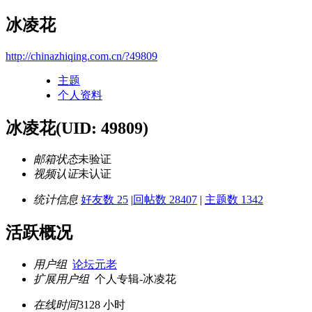
冰凌花
http://chinazhiqing.com.cn/?49809
主题
个人资料
冰凌花
(UID: 49809)
邮箱状态
未验证
视频认证
未认证
统计信息
好友数 25
|
回帖数 28407
|
主题数 1342
活跃概况
用户组
论坛元老
扩展用户组
个人专辑-冰凌花
在线时间
3128 小时