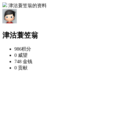
津沽蓑笠翁的资料
津沽蓑笠翁
986
积分
0
威望
748
金钱
0
贡献