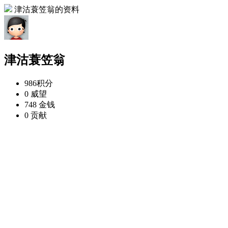
津沽蓑笠翁的资料
津沽蓑笠翁
986
积分
0
威望
748
金钱
0
贡献