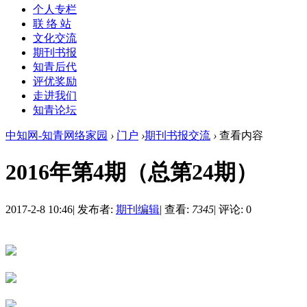
个人专栏
联 络 站
文化交流
期刊书报
知青后代
评优奖励
走进我们
知青论坛
中知网-知青网络家园
›
门户
›
期刊书报交流
›
查看内容
2016年第4期（总第24期）
2017-2-8 10:46
|
发布者:
期刊编辑
|
查看:
7345
|
评论: 0