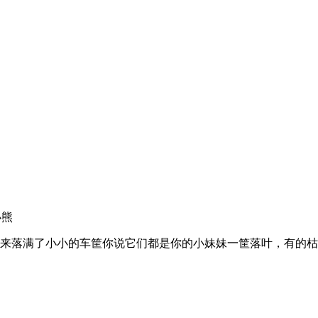
小熊
飘下来落满了小小的车筐你说它们都是你的小妹妹一筐落叶，有的