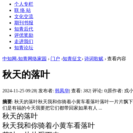
个人专栏
联 络 站
文化交流
期刊书报
知青后代
评优奖励
走进我们
知青论坛
中知网-知青网络家园
›
门户
›
知青征文
›
诗词歌赋
›
查看内容
秋天的落叶
2024-11-25 09:28
|
发布者:
韩凤华
|
查看:
382
|
评论: 0
|
原作者: 戎
摘要
: 秋天的落叶秋天我和你骑着小黄车看落叶落叶一片片
们是有福的今天我要把它们都带回家如果有人 ...
秋天的落叶
秋天我和你骑着小黄车看落叶