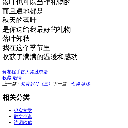
落叶也可以当作礼物的
而且遍地都是
秋天的
落叶
是你送给我最好的礼物
落叶知秋
我在这个季节里
收获了满满的温暖和感动
鲜花
握手
雷人
路过
鸡蛋
收藏
邀请
上一篇：
知青岁月（三）
下一篇：
七律 咏冬
相关分类
纪实文学
散文小说
诗词歌赋