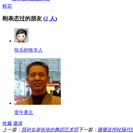
鲜花
刚表态过的朋友 (
2 人
)
快乐的牧羊人
雷午寨主
收藏
邀请
上一篇：
我孙女谢依依的舞蹈艺术照
下一篇：
珊珊送拐杖隔代