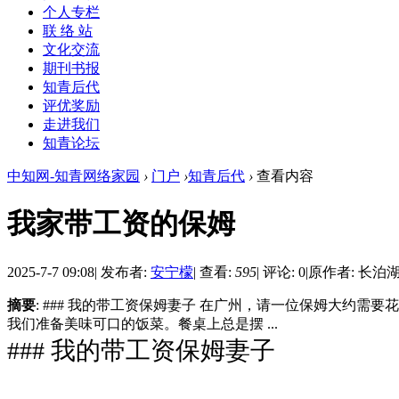
个人专栏
联 络 站
文化交流
期刊书报
知青后代
评优奖励
走进我们
知青论坛
中知网-知青网络家园
›
门户
›
知青后代
›
查看内容
我家带工资的保姆
2025-7-7 09:08
|
发布者:
安宁檬
|
查看:
595
|
评论: 0
|
原作者: 长泊
摘要
: ### 我的带工资保姆妻子 在广州，请一位保姆大
我们准备美味可口的饭菜。餐桌上总是摆 ...
### 我的带工资保姆妻子