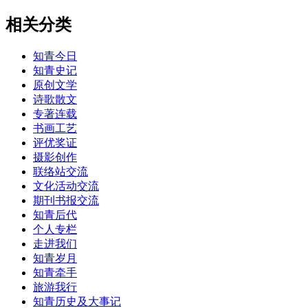
相关分类
知青今日
知青史记
原创文学
诗歌散文
专著连载
书画工艺
评优奖证
摄影创作
联络站交流
文化活动交流
期刊书报交流
知青后代
个人专栏
走进我们
知青岁月
知青牵手
旅游我行
知青历史及大事记