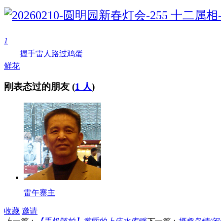
1
握手
雷人
路过
鸡蛋
鲜花
刚表态过的朋友 (
1 人
)
雷午寨主
收藏
邀请