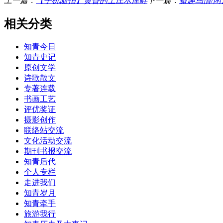
上一篇：
【手机随拍】黄昏的上庄水库畔
下一篇：
摄趣鸟情/闲
相关分类
知青今日
知青史记
原创文学
诗歌散文
专著连载
书画工艺
评优奖证
摄影创作
联络站交流
文化活动交流
期刊书报交流
知青后代
个人专栏
走进我们
知青岁月
知青牵手
旅游我行