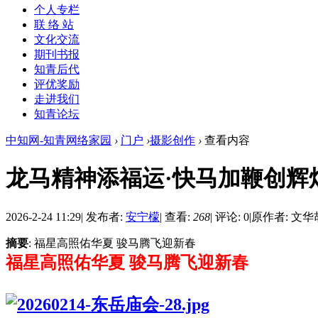
个人专栏
联 络 站
文化交流
期刊书报
知青后代
评优奖励
走进我们
知青论坛
中知网-知青网络家园
›
门户
›
摄影创作
›
查看内容
龙马精神添福运·快马加鞭创辉
2026-2-24 11:29
|
发布者:
安宁檬
|
查看:
268
|
评论: 0
|
原作者: 文华
摘要
: 福星高照佑华夏 骏马腾飞迎新春
福星高照佑华夏 骏马腾飞迎新春