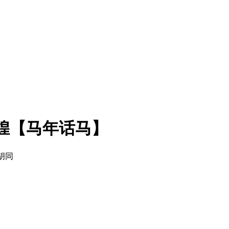
煌【马年话马】
胡同